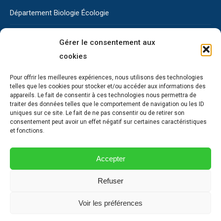
Département Biologie Écologie
Université de Montpellier
Gérer le consentement aux
cookies
Faculté des Sciences
Pour offrir les meilleures expériences, nous utilisons des technologies
Cours en ligne
telles que les cookies pour stocker et/ou accéder aux informations des
appareils. Le fait de consentir à ces technologies nous permettra de
traiter des données telles que le comportement de navigation ou les ID
ENT
uniques sur ce site. Le fait de ne pas consentir ou de retirer son
consentement peut avoir un effet négatif sur certaines caractéristiques
RESUM
et fonctions.
SCUIO IP
Accepter
Refuser
Master Gestion de l'Environnement (et Biodiversité) - Université de
Voir les préférences
Montpellier
Menu Pied de page