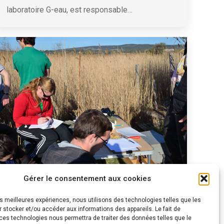
laboratoire G-eau, est responsable…
Gérer le consentement aux cookies
Foire Aux Questions Master IEGB
les meilleures expériences, nous utilisons des technologies telles que les
Parcours IEGB
Par
Arnaud MARTIN
8 janvier 2019
 stocker et/ou accéder aux informations des appareils. Le fait de
ces technologies nous permettra de traiter des données telles que le
Foire Aux Questions pour les candidat.e.s au