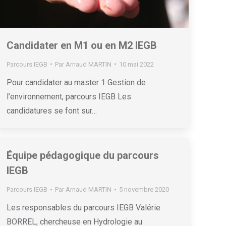
Candidater en M1 ou en M2 IEGB
Parcours IEGB
Par
Arnaud MARTIN
10 mai 2022
Pour candidater au master 1 Gestion de
l’environnement, parcours IEGB Les
candidatures se font sur…
Équipe pédagogique du parcours
IEGB
Parcours IEGB
Par
Arnaud MARTIN
5 novembre 2020
Les responsables du parcours IEGB Valérie
BORREL, chercheuse en Hydrologie au