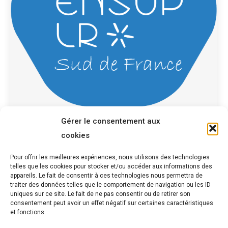
Gérer le consentement aux
Formule gagnante de l’insertion
cookies
professionnelle
Pour offrir les meilleures expériences, nous utilisons des technologies
Alternance
Par
Delphine BONNET
11 janvier 2021
telles que les cookies pour stocker et/ou accéder aux informations des
appareils. Le fait de consentir à ces technologies nous permettra de
L’apprentissage et la formation continue Dès la
traiter des données telles que le comportement de navigation ou les ID
rentrée 2021, l’apprentissage est étendu à
uniques sur ce site. Le fait de ne pas consentir ou de retirer son
consentement peut avoir un effet négatif sur certaines caractéristiques
presque la…
et fonctions.